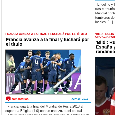
El delirio y 
tras el triun
Mundial contr
temblores de 
locales. [...]
FRANCIA AVANZA A LA FINAL Y LUCHARÁ POR EL TÍTULO
'BILD': RUS
CROACIA PAR
Francia avanza a la final y luchará por
'Bild': 
el título
España y
rendimie
0
comentarios
July 10, 2018
Francia jugará la final del Mundial de Rusia 2018 al
superar a Bélgica (1-0) con un cabezazo del central