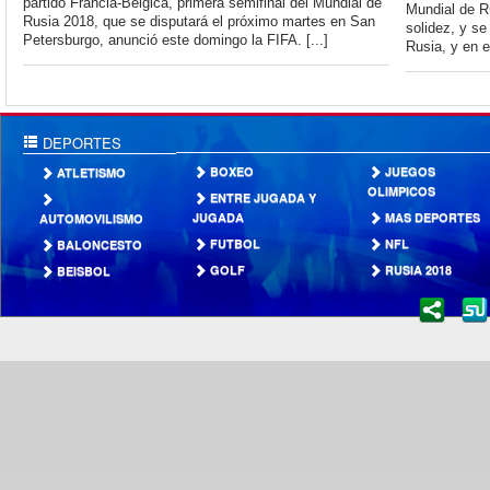
partido Francia-Bélgica, primera semifinal del Mundial de
Mundial de Ru
Rusia 2018, que se disputará el próximo martes en San
solidez, y se
Petersburgo, anunció este domingo la FIFA. [...]
Rusia, y en el
DEPORTES
BOXEO
JUEGOS
ATLETISMO
OLIMPICOS
ENTRE JUGADA Y
JUGADA
MAS DEPORTES
AUTOMOVILISMO
FUTBOL
NFL
BALONCESTO
GOLF
RUSIA 2018
BEISBOL