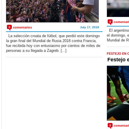
0
comentar
0
comentarios
July 17, 2018
El argentino 
el domingo, e
La selección croata de fútbol, que perdió este domingo
Mundial de Ru
la gran final del Mundial de Rusia 2018 contra Francia,
fue recibida hoy con entusiasmo por cientos de miles de
personas a su llegada a Zagreb. [...]
FESTEJO EN 
Festejo 
0
comentar