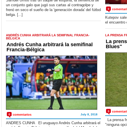
Samuel Umtiti tras un saque de esquina, la sentencia de
un conjunto galo que jugó sus cartas al contragolpe y
0
comentar
frenó en seco el sueño de la 'generación dorada' del fútbol
belga. [...]
​ Kutepov sal
el encuentro 
ANDRÉS CUNHA ARBITRARÁ LA SEMIFINAL FRANCIA-
LA PRENSA F
BÉLGICA
La prens
Andrés Cunha arbitrará la semifinal
Blues"
Francia-Bélgica
0
comentar
0
comentarios
July 8, 2018
La prensa fr
ANDRES CUNHA El uruguayo Andrés Cunha arbitrará el
"ninguna opci