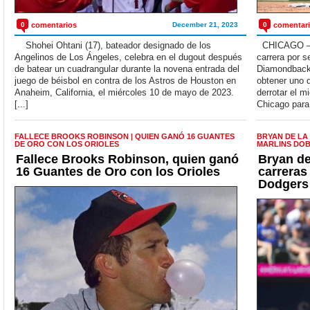
0
comentarios
December 21, 2023
0
comentar
Shohei Ohtani (17), bateador designado de los
CHICAGO — E
Angelinos de Los Ángeles, celebra en el dugout después
carrera por s
de batear un cuadrangular durante la novena entrada del
Diamondback
juego de béisbol en contra de los Astros de Houston en
obtener uno 
Anaheim, California, el miércoles 10 de mayo de 2023.
derrotar el m
[...]
Chicago para 
FALLECE BROOKS ROBINSON | QUIEN GANÓ 16 GUANTES
BRYAN DE LA
DE ORO CON LOS ORIOLES
MARLINS DO
Fallece Brooks Robinson, quien ganó
Bryan de
16 Guantes de Oro con los Orioles
carreras
Dodgers