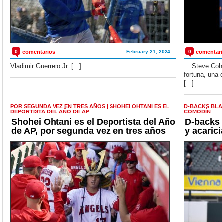
0
comentarios
February 21, 2024
0
comentar
Vladimir Guerrero Jr. [...]
Steve Cohen 
fortuna, una 
[...]
POR SEGUNDA VEZ EN TRES AÑOS | SHOHEI OHTANI ES EL
D-BACKS BLA
DEPORTISTA DEL AÑO DE AP
COMODÍN
Shohei Ohtani es el Deportista del Año
D-backs
de AP, por segunda vez en tres años
y acaric