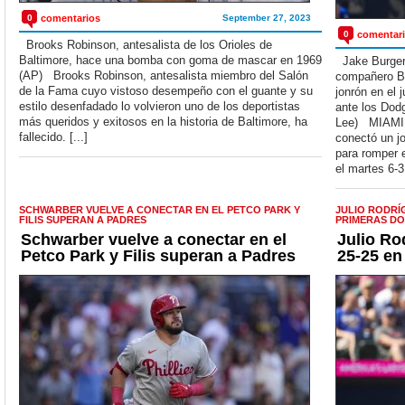
0
comentarios
September 27, 2023
0
comentar
Brooks Robinson, antesalista de los Orioles de
Baltimore, hace una bomba con goma de mascar en 1969
Jake Burger, 
(AP) Brooks Robinson, antesalista miembro del Salón
compañero Br
de la Fama cuyo vistoso desempeño con el guante y su
jonrón en el 
estilo desenfadado lo volvieron uno de los deportistas
ante los Dod
más queridos y exitosos en la historia de Baltimore, ha
Lee) MIAMI 
fallecido. [...]
conectó un jo
para romper e
el martes 6-3
SCHWARBER VUELVE A CONECTAR EN EL PETCO PARK Y
JULIO RODRÍG
FILIS SUPERAN A PADRES
PRIMERAS D
Schwarber vuelve a conectar en el
Julio Ro
Petco Park y Filis superan a Padres
25-25 e