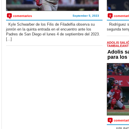
0
comentarios
September 5, 2023
0
comentar
Kyle Schwarber de los Filis de Filadelfia observa su
Rodríguez si
jonrón en la quinta entrada en el encuentro ante los
segunda temp
Padres de San Diego el lunes 4 de septiembre del 2023.
[...]
ADOLIS SALI
TAMBALEANT
Adolis s
para los
0
comentar
ARLINGTON 