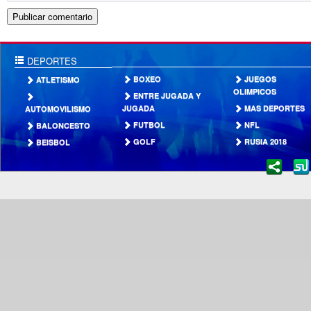
DEPORTES
BOXEO
JUEGOS
ATLETISMO
OLIMPICOS
ENTRE JUGADA Y
JUGADA
MAS DEPORTES
AUTOMOVILISMO
FUTBOL
NFL
BALONCESTO
GOLF
RUSIA 2018
BEISBOL