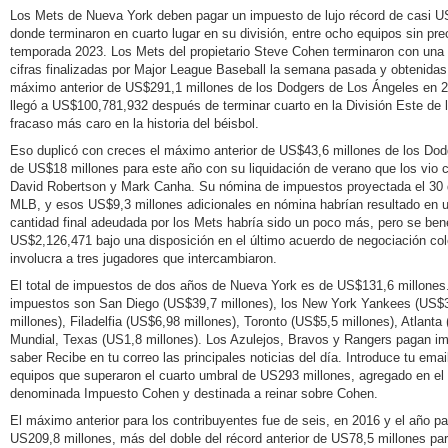
Los Mets de Nueva York deben pagar un impuesto de lujo récord de casi 
donde terminaron en cuarto lugar en su división, entre ocho equipos sin pr
temporada 2023. Los Mets del propietario Steve Cohen terminaron con una
cifras finalizadas por Major League Baseball la semana pasada y obtenida
máximo anterior de US$291,1 millones de los Dodgers de Los Ángeles en 2
llegó a US$100,781,932 después de terminar cuarto en la División Este de 
fracaso más caro en la historia del béisbol.
Eso duplicó con creces el máximo anterior de US$43,6 millones de los Dod
de US$18 millones para este año con su liquidación de verano que los vio c
David Robertson y Mark Canha. Su nómina de impuestos proyectada el 30 
MLB, y esos US$9,3 millones adicionales en nómina habrían resultado en 
cantidad final adeudada por los Mets habría sido un poco más, pero se benef
US$2,126,471 bajo una disposición en el último acuerdo de negociación co
involucra a tres jugadores que intercambiaron.
El total de impuestos de dos años de Nueva York es de US$131,6 millones
impuestos son San Diego (US$39,7 millones), los New York Yankees (US$3
millones), Filadelfia (US$6,98 millones), Toronto (US$5,5 millones), Atlant
Mundial, Texas (US1,8 millones). Los Azulejos, Bravos y Rangers pagan im
saber Recibe en tu correo las principales noticias del día. Introduce tu em
equipos que superaron el cuarto umbral de US293 millones, agregado en el c
denominada Impuesto Cohen y destinada a reinar sobre Cohen.
El máximo anterior para los contribuyentes fue de seis, en 2016 y el año 
US209,8 millones, más del doble del récord anterior de US78,5 millones pa