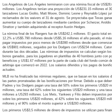
Los Angelinos de Los Ángeles terminaron con una nómina fiscal de US$28,
millones. Los Angelinos tenían una proyección de US$231.15 millones el 30 
lanzadores Lucas Giolito, Matt Moore, Dominic Leone y Reynaldo López junt
reclamados de los waivers el 31 de agosto. Se proyectaba que Texas ganar
aumentar su cuerpo de lanzadores mediante cambios por Scherzer, Aroldi
Stratton y también adquiriendo al receptor Austin Hedges.
La nómina final de los Rangers fue de US$242,1 millones. El gasto total e
12,2% a US$5.790 millones desde US$5,16 millones el año pasado, el máxi
pagar impuestos por poco menos de US$390 millones desde que comenzaron
de US$901 millones, seguidos por los Dodgers con US$234 millones. Cato
durante las dos décadas. Las nóminas de impuestos se calculan según los 
bonos ganados, para los jugadores en plantillas de 40 hombres junto con 
beneficios y US$1.67 millones por la parte de cada club del fondo común d
arbitraje que comenzó en 2022. Los salarios diferidos y los pagos de bonif
actuales.
MLB no ha finalizado las nóminas regulares, que se basan en los salarios 
las partes prorrateadas de las bonificaciones por firmar. Debido a que debe
Padres y los Dodgers pagan una tasa del 50% sobre los primeros US$20 m
millones, una tasa del 62% sobre los siguientes US$20 millones y una tas
millones a US293 millones. Los Mets, Yankees y Filis deben impuestos po
sobre los primeros US$20 millones, el 42% sobre los siguientes US$20 mil
millones y el 90% sobre el monto superior a US$293 millones.
Los primeros US$3,5 millones de dinero de impuestos se utilizan para finan