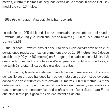
metros, cuatro milésimas de segundo detrás de la estadounidense Gail De
medallero con 13 títulos.
- 1995 (Gotemburgo): Apareció Jonathan Edwards
La edición de 1995 del Mundial estuvo marcada por tres récords del mundo: d
Edwards (18,29 m) y la ucraniana Inessa Kravets (15,50 m), y el otro en 4
Batten (52.61).
A sus 29 años, Edwards hizo el concurso de su vida convirtiéndose en el p
condiciones regulares. Tras un primer ensayo de 18,16 metros, logró despu
un doblete (400 y 4×400 metros) en Stuttgart, el estadounidense Michael J
cuatro ediciones, la Locomotora de Waco ganaría ocho títulos mundiales, 
fue también la cita fallida de dos grandes favoritas.
En 200 metros, la estadounidense Gwen Torrence, ganadora en 100 metros, f
del pasillo pese a que franqueó la línea de meta con cuatro metros de vent
consolaría con el triunfo en el relevo 4×100 metros. En 800 metros, la moz
defensa de su título, pero fue descalificada en semifinales y dejó vía libre
tras un grave accidente doméstico dos años antes. Doce títulos para Estad
que ningún otro país gana más de dos medallas de oro.
AFP