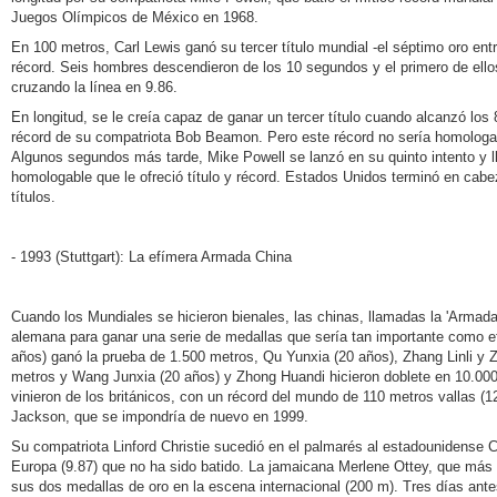
Juegos Olímpicos de México en 1968.
En 100 metros, Carl Lewis ganó su tercer título mundial -el séptimo oro en
récord. Seis hombres descendieron de los 10 segundos y el primero de ello
cruzando la línea en 9.86.
En longitud, se le creía capaz de ganar un tercer título cuando alcanzó los
récord de su compatriota Bob Beamon. Pero este récord no sería homologa
Algunos segundos más tarde, Mike Powell se lanzó en su quinto intento y l
homologable que le ofreció título y récord. Estados Unidos terminó en cabe
títulos.
- 1993 (Stuttgart): La efímera Armada China
Cuando los Mundiales se hicieron bienales, las chinas, llamadas la 'Armada
alemana para ganar una serie de medallas que sería tan importante como e
años) ganó la prueba de 1.500 metros, Qu Yunxia (20 años), Zhang Linli y 
metros y Wang Junxia (20 años) y Zhong Huandi hicieron doblete en 10.000
vinieron de los británicos, con un récord del mundo de 110 metros vallas (1
Jackson, que se impondría de nuevo en 1999.
Su compatriota Linford Christie sucedió en el palmarés al estadounidense 
Europa (9.87) que no ha sido batido. La jamaicana Merlene Ottey, que más 
sus dos medallas de oro en la escena internacional (200 m). Tres días antes, 