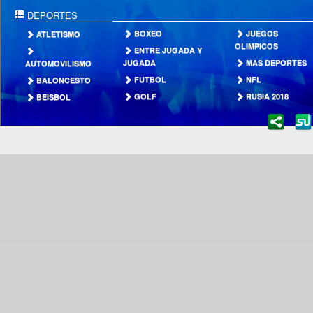
DEPORTES
BOXEO
JUEGOS
ATLETISMO
OLIMPICOS
ENTRE JUGADA Y
JUGADA
MAS DEPORTES
AUTOMOVILISMO
FUTBOL
NFL
BALONCESTO
GOLF
RUSIA 2018
BEISBOL