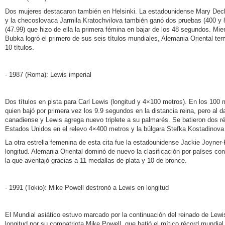
Dos mujeres destacaron también en Helsinki. La estadounidense Mary Decke
y la checoslovaca Jarmila Kratochvilova también ganó dos pruebas (400 y
(47.99) que hizo de ella la primera fémina en bajar de los 48 segundos. Mie
Bubka logró el primero de sus seis títulos mundiales, Alemania Oriental te
10 títulos.
- 1987 (Roma): Lewis imperial
Dos títulos en pista para Carl Lewis (longitud y 4×100 metros). En los 10
quien bajó por primera vez los 9.9 segundos en la distancia reina, pero al dar 
canadiense y Lewis agrega nuevo triplete a su palmarés. Se batieron dos r
Estados Unidos en el relevo 4×400 metros y la búlgara Stefka Kostadinova e
La otra estrella femenina de esta cita fue la estadounidense Jackie Joyner-
longitud. Alemania Oriental dominó de nuevo la clasificación por países c
la que aventajó gracias a 11 medallas de plata y 10 de bronce.
- 1991 (Tokio): Mike Powell destronó a Lewis en longitud
El Mundial asiático estuvo marcado por la continuación del reinado de Lewi
longitud por su compatriota Mike Powell, que batió el mítico récord mund