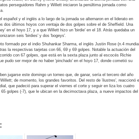
atos perseguidores Rahm y Willett iniciaron la penúltima jornada como
ma.
español y el inglés a lo largo de la jornada se alternaron en el liderato en
 los dos últimos hoyos con ventaja de dos golpes sobre el de Sheffield. Una
' en el hoyo 17, y a que Willett hizo un 'birdie' en el 18. Atrás quedaba un
onizaron seis 'birdies' y dos 'bogeys'.
ceto formado por el indio Shuhankar Sharma, el inglés Justin Rose (n.4 mundia
tras la respectivas tarjetas con 66, 69 y 69 golpes. Notable la actuación del
corrido con 67 golpes, que está en la sexta plaza junto al escocés Richie
e pudo ser mejor de no haber 'pinchado' en el hoyo 17, donde cometió su
ben jugarse este domingo un torneo que, de ganar, sería el tercero del año
illett; de momento, los grandes favoritos. Del resto de 'ilustres', reaccionó e
al, que padeció para superar el viernes el corte y seguir en liza los cuatro
n 65 golpes (-7), que le ubican en la decimoctava plaza, a nueve impactos del
: