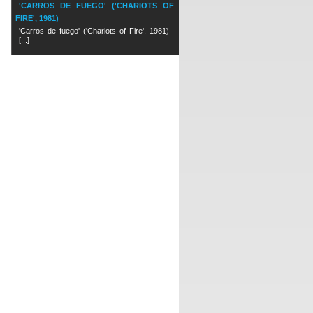
'CARROS DE FUEGO' ('CHARIOTS OF
FIRE', 1981)
'Carros de fuego' ('Chariots of Fire', 1981)
[...]