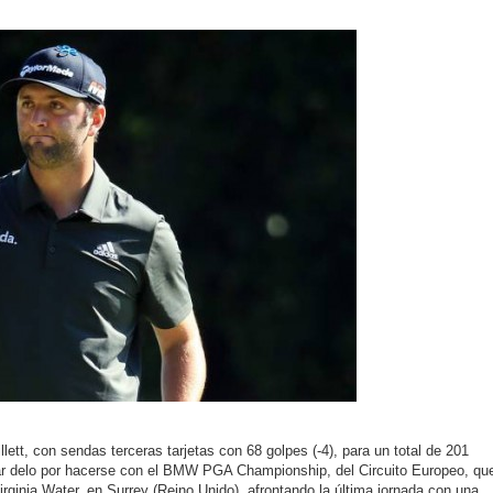
ett, con sendas terceras tarjetas con 68 golpes (-4), para un total de 201
ular delo por hacerse con el BMW PGA Championship, del Circuito Europeo, qu
rginia Water, en Surrey (Reino Unido), afrontando la última jornada con una