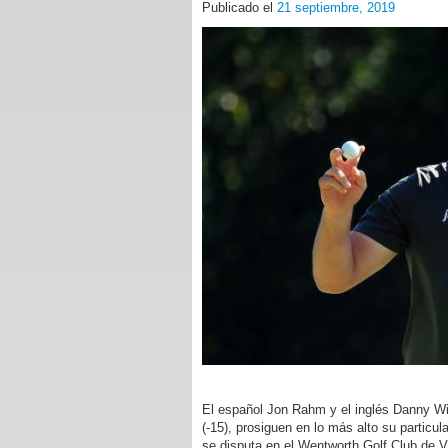
Publicado el
21 septiembre, 2019
El español Jon Rahm y el inglés Danny Will
(-15), prosiguen en lo más alto su partic
se disputa en el Wentworth Golf Club de Vi