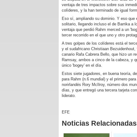
ventaja de tres impactos sobre sus inmedi
colíderes, y la han terminado de igual for
Eso sí, ampliando su dominio. Y eso que el 
solitario, llegando incluso el de Barrika a
ventaja que perdió Rahm merced a un 'bogey
tercer recorrido en el que uno y otro protag
A tres golpes de los colíderes está el ter
y el sudafricano Christiaan Bezuidenhout, 
canario Rafa Cabrera Bello, que hizo un re
Ramsay, ambos a cinco de la cabeza, y qu
único 'bogey' en el día.
Estos siete jugadores, en buena teoría, de
para Rahm (n.6 mundial) y el primero para W
norirlandés Rory McIlroy, número dos mundi
días, y que entregó una tercera tarjeta co
liderato.
EFE
Noticias Relacionadas