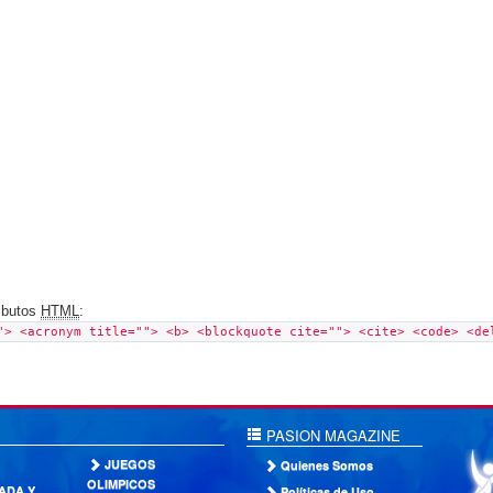
ributos
HTML
:
"> <acronym title=""> <b> <blockquote cite=""> <cite> <code> <de
PASION MAGAZINE
JUEGOS
Quienes Somos
OLIMPICOS
ADA Y
Políticas de Uso