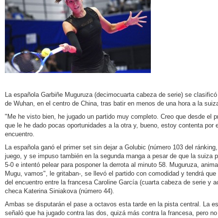
La española Garbiñe Muguruza (decimocuarta cabeza de serie) se clasificó h
de Wuhan, en el centro de China, tras batir en menos de una hora a la suiza 
"Me he visto bien, he jugado un partido muy completo. Creo que desde el pr
que le he dado pocas oportunidades a la otra y, bueno, estoy contenta por e
encuentro.
La española ganó el primer set sin dejar a Golubic (número 103 del ránking, 
juego, y se impuso también en la segunda manga a pesar de que la suiza p
5-0 e intentó pelear para posponer la derrota al minuto 58. Muguruza, anima
Mugu, vamos", le gritaban-, se llevó el partido con comodidad y tendrá que 
del encuentro entre la francesa Caroline García (cuarta cabeza de serie y a
checa Katerina Siniakova (número 44).
Ambas se disputarán el pase a octavos esta tarde en la pista central. La e
señaló que ha jugado contra las dos, quizá más contra la francesa, pero no