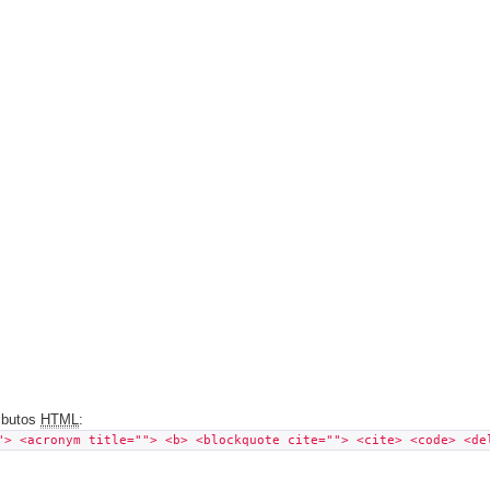
ributos
HTML
:
"> <acronym title=""> <b> <blockquote cite=""> <cite> <code> <de