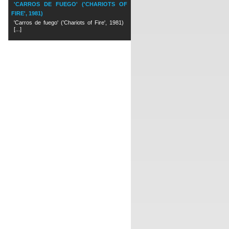
'CARROS DE FUEGO' ('CHARIOTS OF
FIRE', 1981)
'Carros de fuego' ('Chariots of Fire', 1981)
[...]