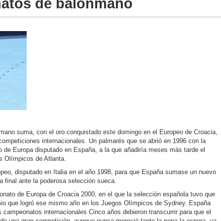
atos de balonmano
ano suma, con el oro conquistado este domingo en el Europeo de Croacia,
 competiciones internacionales. Un palmarés que se abrió en 1996 con la
o de Europa disputado en España, a la que añadiría meses más tarde el
s Olímpicos de Atlanta.
opeo, disputado en Italia en el año 1998, para que España sumase un nuevo
la final ante la poderosa selección sueca.
nato de Europa de Croacia 2000, en el que la selección española tuvo que
mio que logró ese mismo año en los Juegos Olímpicos de Sydney. España
 campeonatos internacionales Cinco años debieron transcurrir para que el
o de una gran competición, aunque nunca mereció tanto la pena la espera, ya