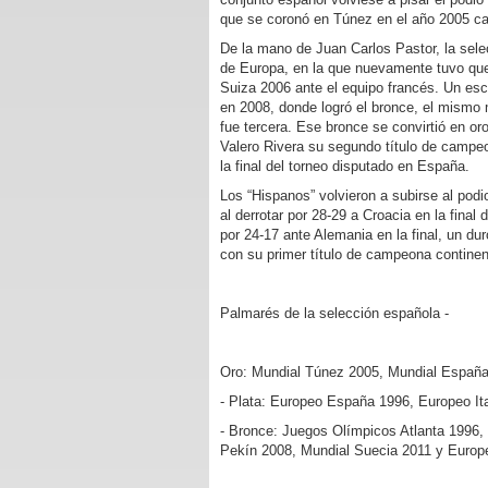
que se coronó en Túnez en el año 2005 c
De la mano de Juan Carlos Pastor, la sele
de Europa, en la que nuevamente tuvo que 
Suiza 2006 ante el equipo francés. Un es
en 2008, donde logró el bronce, el mismo 
fue tercera. Ese bronce se convirtió en or
Valero Rivera su segundo título de campe
la final del torneo disputado en España.
Los “Hispanos” volvieron a subirse al podi
al derrotar por 28-29 a Croacia en la final
por 24-17 ante Alemania en la final, un du
con su primer título de campeona continent
Palmarés de la selección española -
Oro: Mundial Túnez 2005, Mundial España
- Plata: Europeo España 1996, Europeo It
- Bronce: Juegos Olímpicos Atlanta 1996
Pekín 2008, Mundial Suecia 2011 y Europ