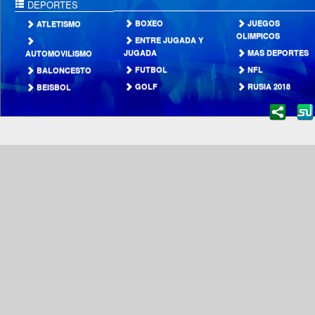
DEPORTES
BOXEO
JUEGOS
ATLETISMO
OLIMPICOS
ENTRE JUGADA Y
JUGADA
MAS DEPORTES
AUTOMOVILISMO
FUTBOL
NFL
BALONCESTO
GOLF
RUSIA 2018
BEISBOL