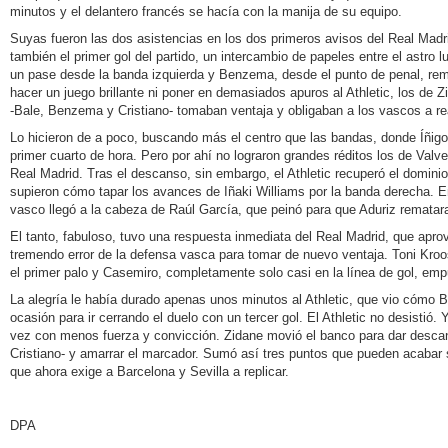
minutos y el delantero francés se hacía con la manija de su equipo.
Suyas fueron las dos asistencias en los dos primeros avisos del Real Madr
también el primer gol del partido, un intercambio de papeles entre el astro l
un pase desde la banda izquierda y Benzema, desde el punto de penal, rema
hacer un juego brillante ni poner en demasiados apuros al Athletic, los de 
-Bale, Benzema y Cristiano- tomaban ventaja y obligaban a los vascos a re
Lo hicieron de a poco, buscando más el centro que las bandas, donde Íñigo 
primer cuarto de hora. Pero por ahí no lograron grandes réditos los de Valv
Real Madrid. Tras el descanso, sin embargo, el Athletic recuperó el dominio
supieron cómo tapar los avances de Iñaki Williams por la banda derecha. En
vasco llegó a la cabeza de Raúl García, que peinó para que Aduriz rematara
El tanto, fabuloso, tuvo una respuesta inmediata del Real Madrid, que apr
tremendo error de la defensa vasca para tomar de nuevo ventaja. Toni Kroo
el primer palo y Casemiro, completamente solo casi en la línea de gol, emp
La alegría le había durado apenas unos minutos al Athletic, que vio cómo
ocasión para ir cerrando el duelo con un tercer gol. El Athletic no desistió
vez con menos fuerza y convicción. Zidane movió el banco para dar des
Cristiano- y amarrar el marcador. Sumó así tres puntos que pueden acabar 
que ahora exige a Barcelona y Sevilla a replicar.
DPA